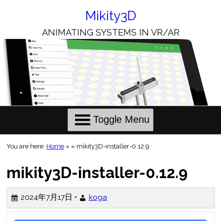
Skip
to
Mikity3D
Content
ANIMATING SYSTEMS IN VR/AR
Toggle Menu
You are here:
Home
»
»
mikity3D-installer-0.12.9
mikity3D-installer-0.12.9
2024年7月17日 •
koga